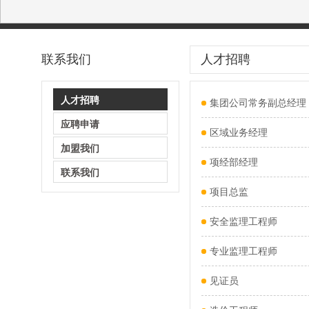
联系我们
人才招聘
人才招聘
集团公司常务副总经理
应聘申请
区域业务经理
加盟我们
项经部经理
联系我们
项目总监
安全监理工程师
专业监理工程师
见证员