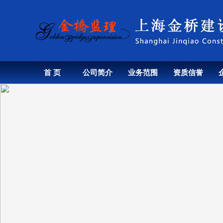
首 页
公司简介
业务范围
资质信誉